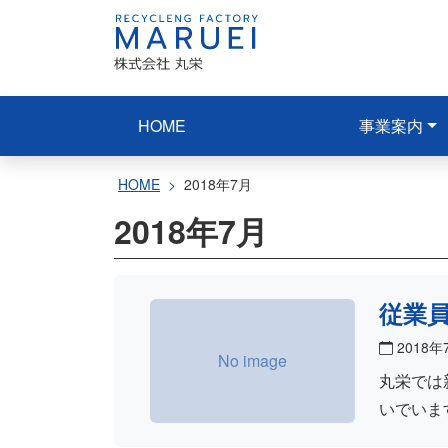
コ
ン
テ
ン
ツ
HOME
事業案内
へ
ス
HOME
2018年7月
キ
2018年7月
ッ
プ
従業
2018年
丸栄では
いでいま