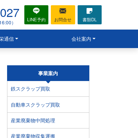
1027
LINE予約
お問合せ
書類DL
6:00）
栄通信
会社案内
事業案内
鉄スクラップ買取
自動車スクラップ買取
産業廃棄物中間処理
産業廃棄物収集運搬