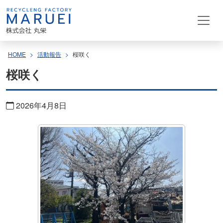
コ
ン
テ
ン
HOME
活動報告
桜咲く
ツ
桜咲く
へ
ス
キ
2026年4月8日
ッ
プ