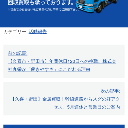
カテゴリー:
活動報告
投
前の記事:
稿
【久喜市・野田市】年間休日120日への挑戦。株式会
ナ
社丸栄が「働きやすさ」にこだわる理由
ビ
ゲ
ー
次の記事:
シ
【久喜・野田】金属買取！幹線道路からスグの好アク
ョ
セス。5月連休と営業日のご案内
ン