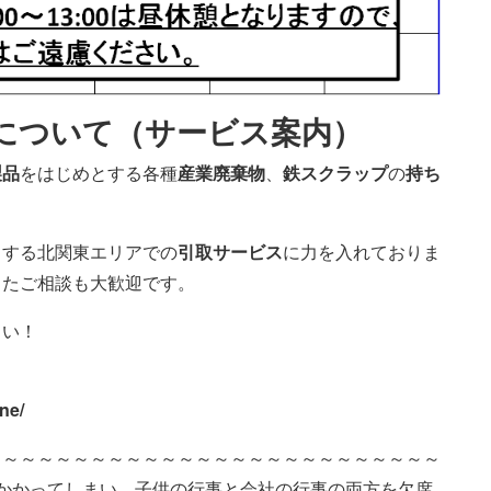
について（サービス案内）
製品
をはじめとする各種
産業廃棄物
、
鉄スクラップ
の
持ち
とする北関東エリアでの
引取サービス
に力を入れておりま
ったご相談も大歓迎です。
さい！
ne/
～～～～～～～～～～～～～～～～～～～～～～～～～～
かかってしまい、子供の行事と会社の行事の両方を欠席