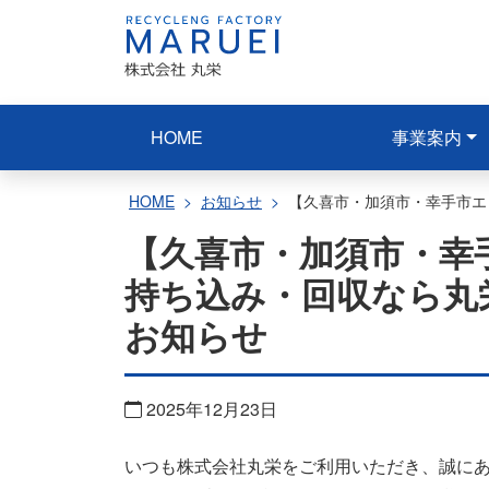
コ
ン
テ
ン
ツ
HOME
事業案内
へ
ス
HOME
お知らせ
【久喜市・加須市・幸手市エ
キ
【久喜市・加須市・幸
ッ
持ち込み・回収なら丸栄
プ
お知らせ
2025年12月23日
いつも株式会社丸栄をご利用いただき、誠に