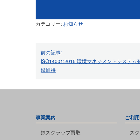
カテゴリー:
お知らせ
投
稿
前の記事:
ナ
ISO14001:2015 環境マネジメントシステム
ビ
録維持
ゲ
ー
シ
ョ
ン
事業案内
ご利用
鉄スクラップ買取
スク