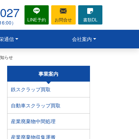
1027
LINE予約
お問合せ
書類DL
6:00）
栄通信
会社案内
お知らせ
事業案内
鉄スクラップ買取
自動車スクラップ買取
産業廃棄物中間処理
産業廃棄物収集運搬