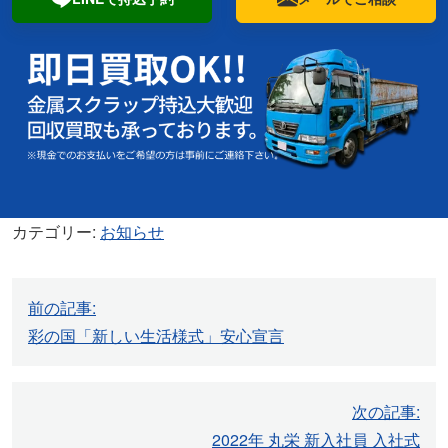
カテゴリー:
お知らせ
投
前の記事:
稿
彩の国「新しい生活様式」安心宣言
ナ
ビ
ゲ
次の記事:
ー
2022年 丸栄 新入社員 入社式