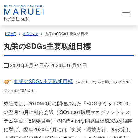
コ
ン
テ
ン
HOME
お知らせ
丸栄のSDGs主要取組目標
ツ
丸栄のSDGs主要取組目標
へ
ス
キ
2021年5月21日
2024年10月11日
ッ
丸栄のSDGs 主要取組目標
プ
（←クリックすると新しいタブでPDF
ファイルが開きます）
弊社では、2019年9月に開催された「SDGサミット2019」
の翌月10月に社内会議（ISO14001環境マネジメントシス
テム活動・EM委員会）で持続可能な開発目標SDGsを議題
に挙げ、翌年2020年1月には「丸栄・環境方針」を改定し
「持続可能な社会の実現をめざす」ことを新たに掲げまし